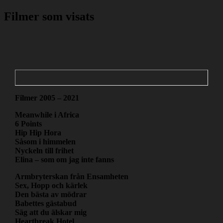
Filmer som visats
Filmer 2005 – 2021
Meanwhile i Africa
6 Points
Hip Hip Hora
Såsom i himmelen
Nyckeln till frihet
Elina – som om jag inte fanns
Armbryterskan från Ensamheten
Sex, Hopp och kärlek
Den bästa av mödrar
Babettes gästabud
Säg att du älskar mig
Heartbreak Hotel