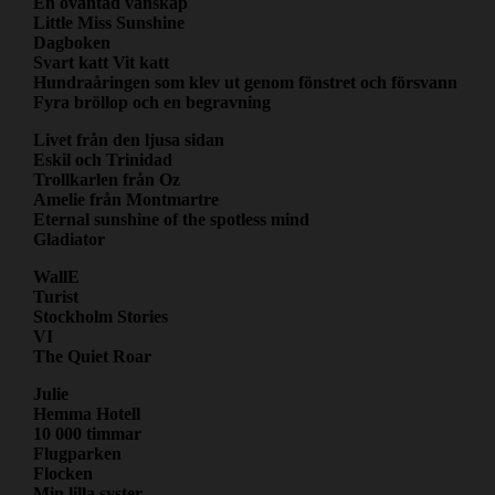
En oväntad vänskap
Little Miss Sunshine
Dagboken
Svart katt Vit katt
Hundraåringen som klev ut genom fönstret och försvann
Fyra bröllop och en begravning
Livet från den ljusa sidan
Eskil och Trinidad
Trollkarlen från Oz
Amelie från Montmartre
Eternal sunshine of the spotless mind
Gladiator
WallE
Turist
Stockholm Stories
VI
The Quiet Roar
Julie
Hemma Hotell
10 000 timmar
Flugparken
Flocken
Min lilla syster