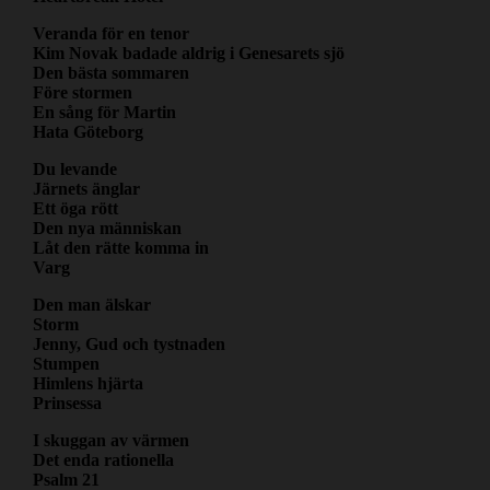
Veranda för en tenor
Kim Novak badade aldrig i Genesarets sjö
Den bästa sommaren
Före stormen
En sång för Martin
Hata Göteborg
Du levande
Järnets änglar
Ett öga rött
Den nya människan
Låt den rätte komma in
Varg
Den man älskar
Storm
Jenny, Gud och tystnaden
Stumpen
Himlens hjärta
Prinsessa
I skuggan av värmen
Det enda rationella
Psalm 21