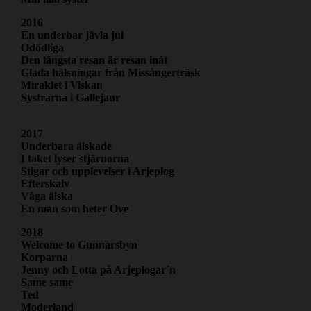
2016
En underbar jävla jul
Odödliga
Den längsta resan är resan inåt
Glada hälsningar från Missångerträsk
Miraklet i Viskan
Systrarna i Gallejaur
2017
Underbara älskade
I taket lyser stjärnorna
Stigar och upplevelser i Arjeplog
Efterskalv
Våga älska
En man som heter Ove
2018
Welcome to Gunnarsbyn
Korparna
Jenny och Lotta på Arjeplogar´n
Same same
Ted
Moderland