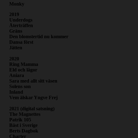
Monky
2019
Underdogs
Återträffen
Gräns
Den blomstertid nu kommer
Dansa först
Jätten
2020
Ring Mamma
Eld och lågor
Aniara
Sara med allt sitt väsen
Solens son
Inland
Vem älskar Yngve Frej
2021 (digital satsning)
The Magnettes
Patrik 105
Bäst i Sverige
Berts Dagbok
Charter