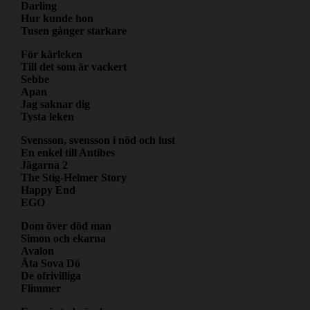
Darling
Hur kunde hon
Tusen gånger starkare
För kärleken
Till det som är vackert
Sebbe
Apan
Jag saknar dig
Tysta leken
Svensson, svensson i nöd och lust
En enkel till Antibes
Jägarna 2
The Stig-Helmer Story
Happy End
EGO
Dom över död man
Simon och ekarna
Avalon
Äta Sova Dö
De ofrivilliga
Flimmer